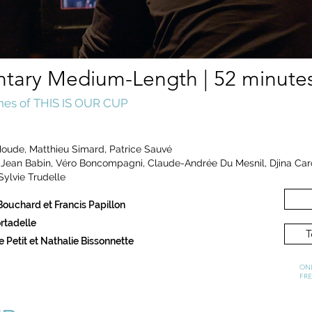
ary Medium-Length | 52 minutes
nes of
THIS IS OUR CUP
Houde,
Matthieu Simard, Patrice Sauvé
Jean Babin, Véro Boncompagni, Claude-Andrée Du Mesnil, Djina Caro
Sylvie Trudelle
ouchard et Francis Papillon
rtadelle
T
e Petit et Nathalie Bissonnette
ONL
FR