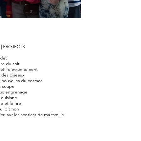
|
PROJECTS
det
ère du soir
t et l'environnement
t des oiseaux
s nouvelles du cosmos
a coupe
eux engrenage
Louisiane
ge et le rire
ui dit non
r, sur les sentiers de ma famille