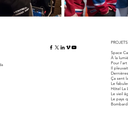
PROJETS
Space Ca
À la lumi
Pour l'ar
da
Il pleuvai
Dernière
Ça sent l
Le fabul
Hôtel La 
Le vieil â
Le pays q
Bombardie