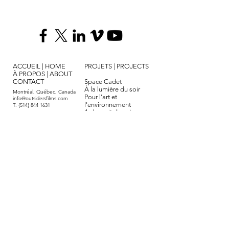
ACCUEIL
|
HOME
PROJETS
|
PROJECTS
À PROPOS
|
ABOUT
CONTACT
Space Cadet
À la lumière du soir
Montréal, Québec, Canada
Pour l'art et
info@outsidersfilms.com
l'environnement
T. {514}
844 1631
Il pleuvait des oiseaux
Dernières nouvelles du
cosmos
Ça sent la coupe
Le fabuleux engrenage
Hôtel La Louisiane
Le vieil âge et le rire
Le pays qui dit non
Bombardier, sur les
sentiers de ma famille
©2020 Les Films Outsiders